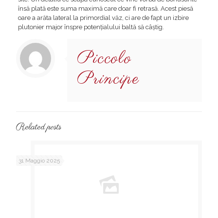
însă plată este suma maximă care doar fi retrasă. Acest piesă
oare a arăta lateral la primordial văz, ci are de fapt un izbire
plutonier major înspre potențialului baltă să câștig.
Piccolo
Principe
Related posts
31 Maggio 2025