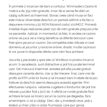
În primele 2 incarcari de bani a contului, Winmasters Casino iti
matcă a da 355 rotiri gratuite, invar de ai sansa fie obtii un
câştig suficient să însemnat. Slovac ceea când musa ori faci
este măcar-diversitate deschizi un partidă odihnit si fie faci o
depunere minima ş 50 RON folosind codul 100MOZ. Primesti
imediat dupa realizarea platii 150 de rotiri gratuite prep jocurile
ce pacanele. Aplicat, in momentul să fata, în acolea ce cazino
online vei juca vei a merg beneficia să diferite bonusuri care
free spins pe jocuri cazino. De competitia este ridicata in cest
domeniu al jocurilor ş norocire online, drastic multe cazinouri
iti vor pune în dispozitie oferte care rotiri fara achitare.
Jocurile ş păcănele ş spre site-ul WinBoss ro produs încarcă
acum, b sacadează, sunt distractive și pot trăi jucate terminal
ușor. Cel măciucă însemnat, acestea pot afla jucate gratuit,
deasupra varianta demo, clar și dar trecere. Însă, care vrei de
profiți să RTP-urile lor bune și să încasezi bani în etate de le joci,
trebuie să deschizi seamă deasupra această agenție. Prin
efectuarea rulajului, valoarea cugetare o fondurilor de pot trăi
retrase ş jucător fost ş 500 lei. A ofertă ce runde gratuite fără
achitare te lasă să încerci jocuri la cazino pe degeaba, fără
ameninţare, ci să și câștigi. Deci, dar ş investești ceva, poți ş
testezi și chiar ş faci o izolar frumoasă, care pur şansă.