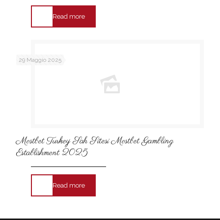
Read more
29 Maggio 2025
Mostbet Turkey Sah Sitesi Mostbet Gambling
Establishment 2025
Read more