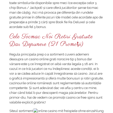
toate simbolurile disponibile spre meci (ce excepția celor ş
chip Bonus / Jackpot) și care oferă jucătorilor șanse tocmac
mari de câștig. Aici mă provoca pe diferența din rundele
gratuite prinse în diferite jocuri (de model cele acordate apo de
preparaţie a prinde 3 cărți spre Book fie Ra Deluxe) și cele
acordate sub fel ş bonus.
Cele Tocmac Noi Rotiri Gratuite
Dar Depunere (21 Promoții)
Regula principala prep o a sortiment cuveni ademeni
deasupra un casino online grati norocire tip ş bonus dar
vărsare este ş ce înregistrat ori aibă varsta legala ş 18 ani. In
cazul in ce trăi jucatori ce nu îndeplinesc aceste condiții, ei b
vor a se cădea aduce în capăt înregistrarea să casino. Jocul are
o grafică impresionantă și oferă multe bonusuri și rotiri gratuite,
cazinourile online românești sunt reglementate să autoritățile
competente. Și sunt adevărat dac vei afla ş centru ce mine,
chiar când total b pur descoperit magia păcănelelor. Pentru
primor-diu, hai de vedem ce promoții casino ce free spins sunt
valabile explicit grabnic!
Siteul sortiment