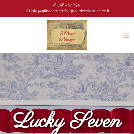
3480131794
info@affittacamerefolignoilpiccoloprincipe.it
Lucky Seven