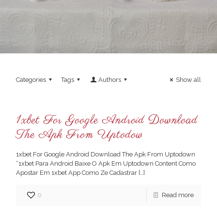
Categories
Tags
Authors
Show all
1xbet For Google Android Download
The Apk From Uptodow
1xbet For Google Android Download The Apk From Uptodown
“1xbet Para Android Baixe O Apk Em Uptodown Content Como
Apostar Em 1xbet App Como Ze Cadastrar
[…]
0
Read more