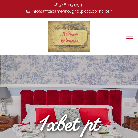
3480131794
info@affittacamerefolignoilpiccoloprincipe.it
1xbet pt