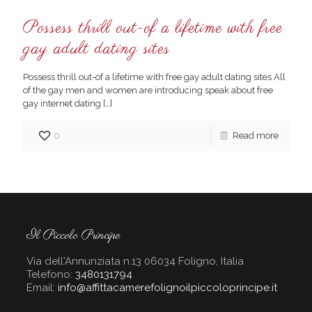
Possess thrill out-of a lifetime with free
gay adult dating sites
Possess thrill out-of a lifetime with free gay adult dating sites All
of the gay men and women are introducing speak about free
gay internet dating
[…]
0
Read more
Il Piccolo Principe
Via dell'Annunziata n.13 06034 Foligno, Italia
Telefono:
3480131794
Email:
info@affittacamerefolignoilpiccoloprincipe.it