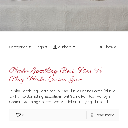
Categories
Tags
Authors
Show all
Plinko Gambling Best Sites To
Play Plinko Casino Gam
Plinko Gambling Best Sites To Play Plinko Casino Game “plinko
Uk Plinko Gambling Establishment Game For Real Money £
Content Winning Spaces And Multipliers Playing Plinko
[…]
0
Read more