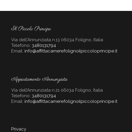
Il Piccolo Principe
Via dell'Annunziata n.13 06034 Foligno, Italia
Telefono:
3480131794
Email:
info@affittacamerefolignoilpiccoloprincipe.it
Appartamento Annunziata
Via dell’Annunziata n.21 06034 Foligno, Italia
Telefono:
3480131794
Email:
info@affittacamerefolignoilpiccoloprincipe.it
Privacy