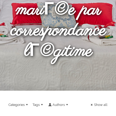
mariГ©e par
correspondance
lГ©gitime
Categories
Tags
Authors
Show all