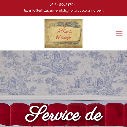
3480131794
info@affittacamerefolignoilpiccoloprincipe.it
Service de