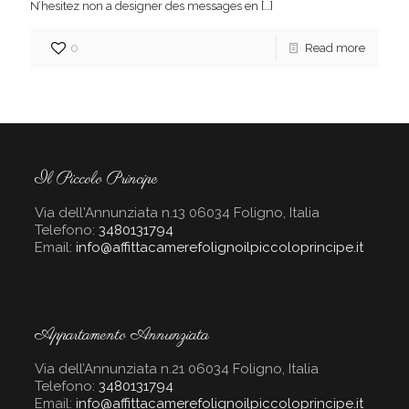
N’hesitez non a designer des messages en
[…]
0
Read more
Il Piccolo Principe
Via dell'Annunziata n.13 06034 Foligno, Italia
Telefono:
3480131794
Email:
info@affittacamerefolignoilpiccoloprincipe.it
Appartamento Annunziata
Via dell’Annunziata n.21 06034 Foligno, Italia
Telefono:
3480131794
Email:
info@affittacamerefolignoilpiccoloprincipe.it