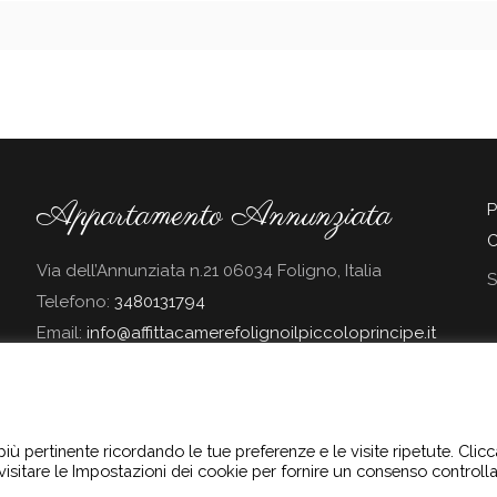
Appartamento Annunziata
P
C
Via dell’Annunziata n.21 06034 Foligno, Italia
S
Telefono:
3480131794
Email:
info@affittacamerefolignoilpiccoloprincipe.it
l Regolamento UE 2016/679 denominato “Regolamento Europeo in materia di pro
 più pertinente ricordando le tue preferenze e le visite ripetute. Cli
essi nel sito sono trattati con le modalità e le finalità descritte nella pagina
visitare le Impostazioni dei cookie per fornire un consenso controlla