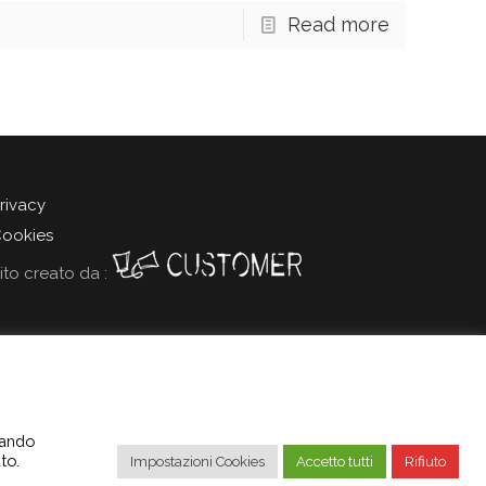
Read more
rivacy
ookies
ito creato da :
tezione dei dati personali”(GDPR) informiamo gli utenti che i
ccando
 Privacy e Cookies.
to.
Impostazioni Cookies
Accetto tutti
Rifiuto