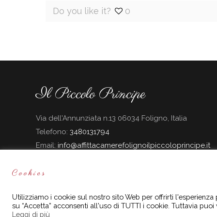
Do you like it?
0
Il Piccolo Principe
Via dell'Annunziata n.13 06034 Foligno, Italia
Telefono:
3480131794
Email:
info@affittacamerefolignoilpiccoloprincipe.it
Cookies
Il Piccolo Principe è un sito aggiornato in base ai sensi de
Utilizziamo i cookie sul nostro sito Web per offrirti l'esperienza
dati personali imm
su “Accetta” acconsenti all'uso di TUTTI i cookie. Tuttavia puoi 
Leggi di più