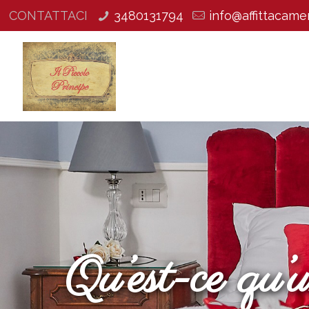
CONTATTACI
3480131794
info@affittacamer
Qu’est-ce qu’