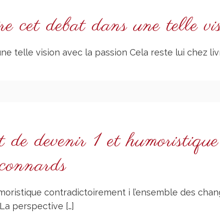
e cet debat dans une telle vi
e telle vision avec la passion Cela reste lui chez livr
 de devenir 1 et humoristique
 connards
umoristique contradictoirement i l’ensemble des chan
 La perspective
[…]