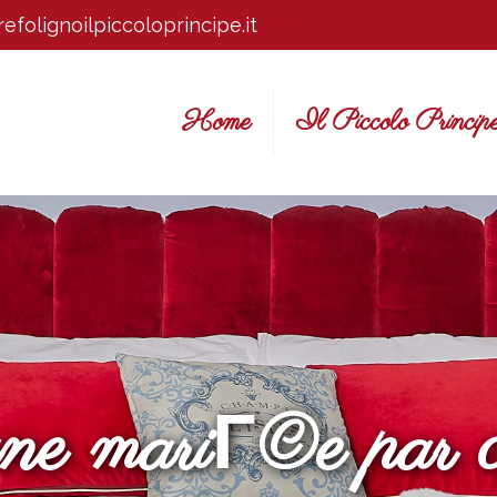
efolignoilpiccoloprincipe.it
Home
Il Piccolo Princip
une mariГ©e par 