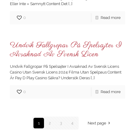
Eller Inte » Samnytt Content Det
[…]
0
Read more
Undvik Fallgropar På Spelsajter I
Avsaknad Av Svensk Licen
Undvik Fallgropar På Spelsajter I Avsaknad Av Svensk Licens
Casino Utan Svensk Licens 2024 Filma Utan Spelpaus Content
Är Pay D Play Casino Säkra? Undersök Deras
[…]
0
Read more
1
2
3
4
Next page