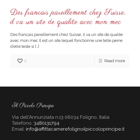
Des francais pareillement chez Suisse,
il va un site de qualite avec mon mec
Des francais pareillement chez Suisse, il va un site de qualite
avec mon mec Il est un site lequel fonctionne une telle peine
d’etre teste si
[…]
0
Read more
Il Piccolo Principe
Via dell'Annunziata n.13 06034 Foligno, Italia
Telefono:
3480131794
Email:
info@affittacamerefolignoilpiccoloprincipe.it