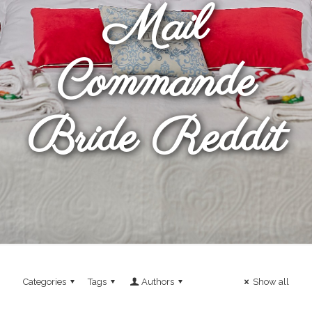
Mail
Commande
Bride Reddit
Categories
Tags
Authors
Show all