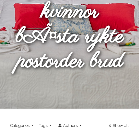
kvinnor
bÃ¤sta rykte
postorder brud
Categories
Tags
Authors
Show all