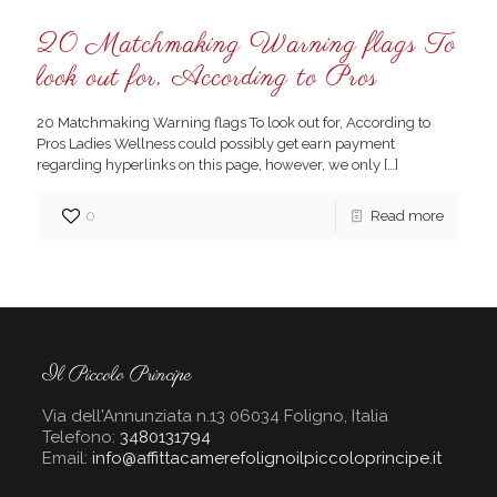
20 Matchmaking Warning flags To
look out for, According to Pros
20 Matchmaking Warning flags To look out for, According to
Pros Ladies Wellness could possibly get earn payment
regarding hyperlinks on this page, however, we only
[…]
0
Read more
Il Piccolo Principe
Via dell'Annunziata n.13 06034 Foligno, Italia
Telefono:
3480131794
Email:
info@affittacamerefolignoilpiccoloprincipe.it