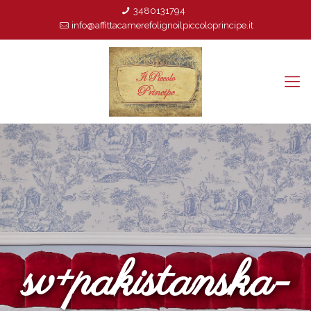
3480131794
info@affittacamerefolignoilpiccoloprincipe.it
sv+pakistanska-