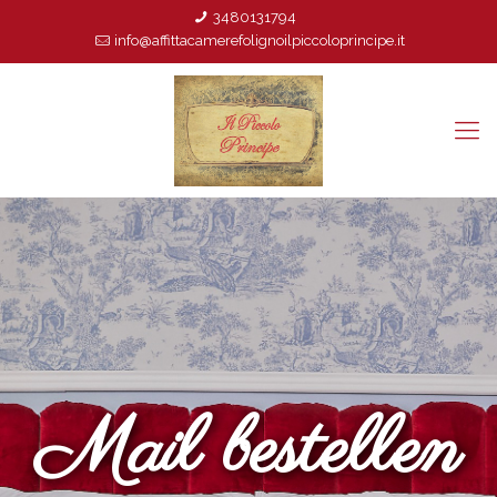
3480131794
info@affittacamerefolignoilpiccoloprincipe.it
Mail bestellen