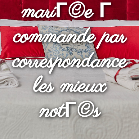
mariГ©e Г
commande par
correspondance
les mieux
notГ©s