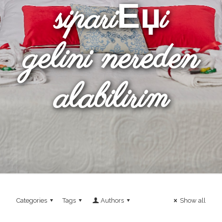
sipariЕџi
gelini nereden
alabilirim
Categories
Tags
Authors
Show all