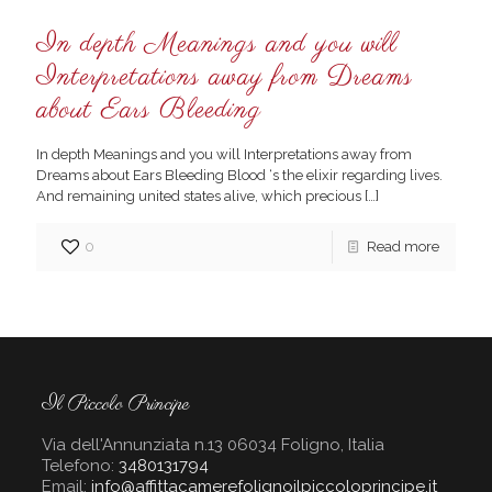
In depth Meanings and you will
Interpretations away from Dreams
about Ears Bleeding
In depth Meanings and you will Interpretations away from
Dreams about Ears Bleeding Blood ‘s the elixir regarding lives.
And remaining united states alive, which precious
[…]
0
Read more
Il Piccolo Principe
Via dell'Annunziata n.13 06034 Foligno, Italia
Telefono:
3480131794
Email:
info@affittacamerefolignoilpiccoloprincipe.it